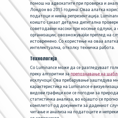
помош на адвокатите при проверка и анали
Лондон во 2015 година. Оваа алатка корис
податоци и нивна репрезентација. Luminan
коишто сакаат детална дигитална проверка
советодавни насоки при носење одлуки, а 
организации, овозможувајќи преглед на сл
истовремено. Со користење на оваа алатка
интелектуална, отколку техничка работа.
Технологија
Со Luminance може да се разгледуваат гол
преку алгоритми за
препознавање на шабл
исклучоци. Ова пребарување заштедува мно
карактеристика на Luminance е визуелиза
видови графици кои се погодни за природ
статистичка анализа, во којашто се прогно
комплетот од документи за дадениот случ
читање и анализа на податоците и непреки