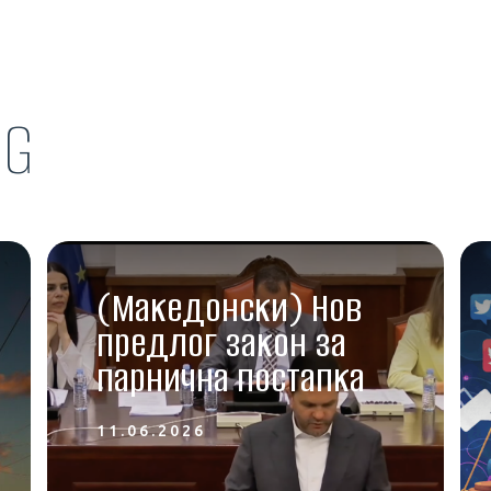
OG
(Македонски) Нов
предлог закон за
парнична постапка
11.06.2026