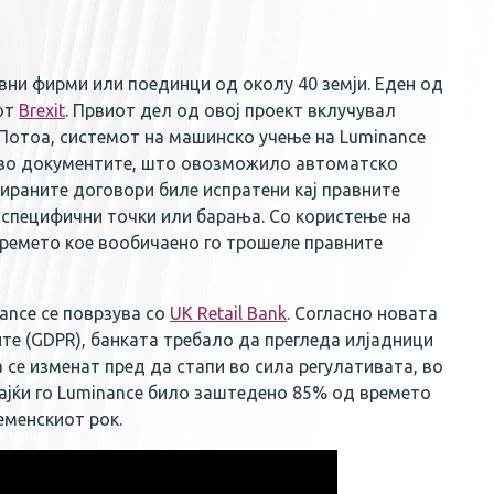
авни фирми или поединци од околу 40 земји. Еден од
јот
Brexit
. Првиот дел од овој проект вклучувал
 Потоа, системот на машинско учење на Luminance
и во документите, што овозможило автоматско
ираните договори биле испратени кај правните
специфични точки или барања. Со користење на
ремето кое вообичаено го трошеле правните
ance се поврзува со
UK Retail Bank
. Согласно новата
те (GDPR), банката требало да прегледа илјадници
 се изменат пред да стапи во сила регулативата, во
ајќи го Luminance било заштедено 85% од времето
еменскиот рок.