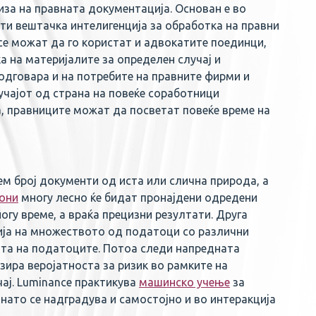
за на правната документација. Основан е во
ти вештачка интелигенција за обработка на правни
ce можат да го користат и адвокатите поединци,
 на материјалите за определен случај и
одговара и на потребите на правните фирми и
учајот од страна на повеќе соработници
, правниците можат да посветат повеќе време на
ем број документи од иста или слична природа, а
они
многу лесно ќе бидат пронајдени одредени
гу време, а враќа прецизни резултати. Друга
ција на множеството од податоци со различни
ата на податоците. Потоа следи напредната
зира веројатноста за ризик во рамките на
ај. Luminance практикува
машинско учење
за
нато се надградува и самостојно и во интеракција