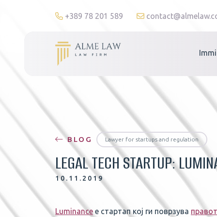
+389 78 201 589
contact@almelaw.
Immi
BLOG
Lawyer for startups and regulation
LEGAL TECH STARTUP: LUMIN
10.11.2019
Luminance
е стартап кој ги поврзува
правот