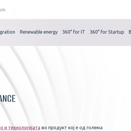
com
gration
Renewable energy
360°
for IT
360°
for Startup
ANCE
о и технологијата
во продукт кој е од голема