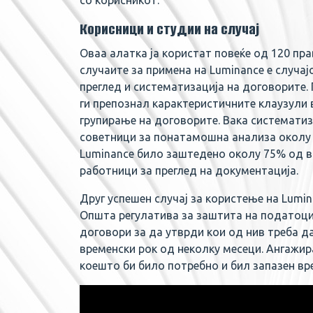
со корисникот.
Корисници и студии на случај
Оваа алатка ја користат повеќе од 120 пр
случаите за примена на Luminance е случа
преглед и систематизација на договорите.
ги препознал карактеристичните клаузул
групирање на договорите. Вака систематиз
советници за понатамошна анализа околу 
Luminance било заштедено околу 75% од в
работници за преглед на документација.
Друг успешен случај за користење на Lumin
Општа регулатива за заштита на податоци
договори за да утврди кои од нив треба да
временски рок од неколку месеци. Ангажир
коешто би било потребно и бил запазен вр