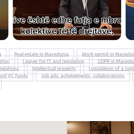
a
Real estate in Macedonia
Work permit in Macedoni
ation
Lawyer for IT and regulation
GDPR in Macedo
relations
Intellectual property
Liquidation of a co
 and VC funds
Job ads, achievements, collaborations