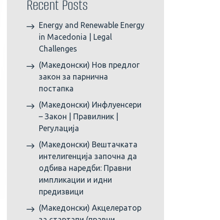
Recent Posts
Energy and Renewable Energy
in Macedonia | Legal
Challenges
(Македонски) Нов предлог
закон за парнична
постапка
(Македонски) Инфлуенсери
– Закон | Правилник |
Регулација
(Македонски) Вештачката
интелигенција започна да
одбива наредби: Правни
импликации и идни
предизвици
(Македонски) Акцелератор
за стартапи (правни