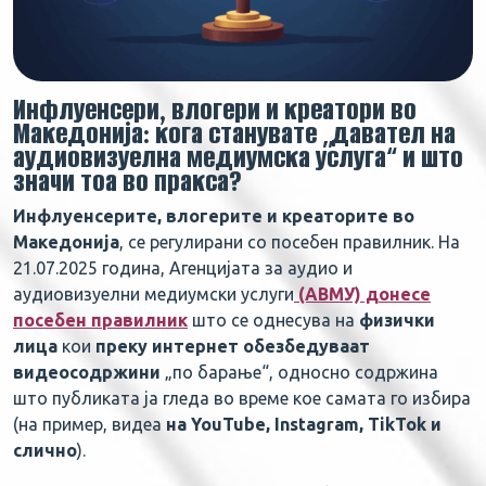
Инфлуенсери, влогери и креатори во
Македонија: кога станувате „давател на
аудиовизуелна медиумска услуга“ и што
значи тоа во пракса?
Инфлуенсерите, влогерите и креаторите во
Македонија
, се регулирани со посебен правилник. На
21.07.2025 година, Агенцијата за аудио и
аудиовизуелни медиумски услуги
(АВМУ) донесе
посебен правилник
што се однесува на
физички
лица
кои
преку интернет обезбедуваат
видеосодржини
„по барање“, односно содржина
што публиката ја гледа во време кое самата го избира
(на пример, видеа
на YouTube, Instagram, TikTok и
слично
).