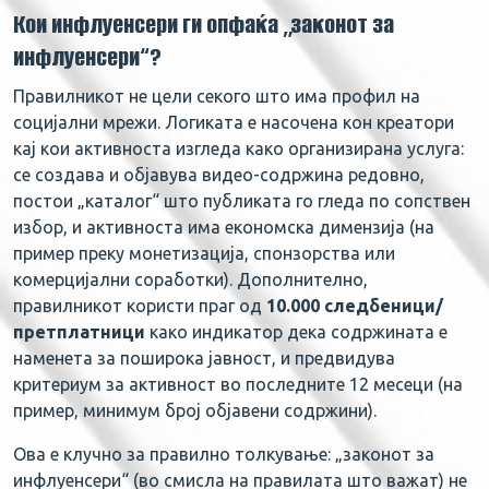
Кои инфлуенсери ги опфаќа „законот за
инфлуенсери“?
Правилникот не цели секого што има профил на
социјални мрежи. Логиката е насочена кон креатори
кај кои активноста изгледа како организирана услуга:
се создава и објавува видео-содржина редовно,
постои „каталог“ што публиката го гледа по сопствен
избор, и активноста има економска димензија (на
пример преку монетизација, спонзорства или
комерцијални соработки). Дополнително,
правилникот користи праг од
10.000 следбеници/
претплатници
како индикатор дека содржината е
наменета за поширока јавност, и предвидува
критериум за активност во последните 12 месеци (на
пример, минимум број објавени содржини).
Ова е клучно за правилно толкување: „законот за
инфлуенсери“ (во смисла на правилата што важат) не