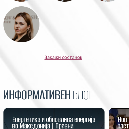
Закажи состанок
ИНФОРМАТИВЕН
БЛОГ
Енергетика и обновлива енергија
Нов 
во Македонија | Правни
пост