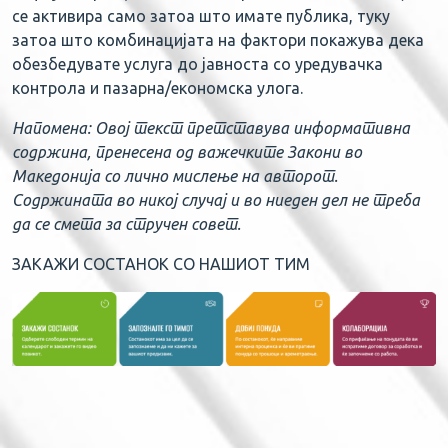
се активира само затоа што имате публика, туку
затоа што комбинацијата на фактори покажува дека
обезбедувате услуга до јавноста со уредувачка
контрола и пазарна/економска улога.
Напомена: Овој текст претставува информативна
содржина, пренесена од важечките Закони во
Македонија со лично мислење на авторот.
Содржината во никој случај и во ниеден дел не треба
да се смета за стручен совет.
ЗАКАЖИ СОСТАНОК СО НАШИОТ ТИМ