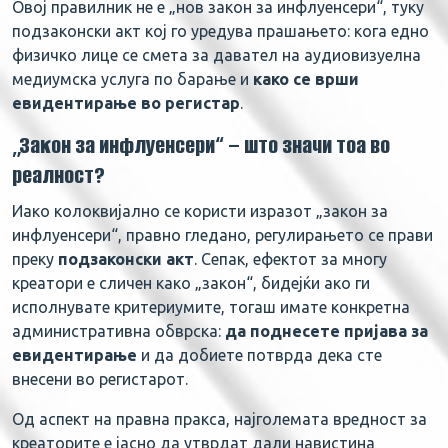
Овој правилник не е „нов закон за инфлуенсери“, туку
подзаконски акт кој го уредува прашањето: кога едно
физичко лице се смета за давател на аудиовизуелна
медиумска услуга по барање и
како се врши
евидентирање во регистар
.
„Закон за инфлуенсери“ – што значи тоа во
реалност?
Иако колоквијално се користи изразот „закон за
инфлуенсери“, правно гледано, регулирањето се прави
преку
подзаконски акт
. Сепак, ефектот за многу
креатори е сличен како „закон“, бидејќи ако ги
исполнувате критериумите, тогаш имате конкретна
административна обврска:
да поднесете пријава за
евидентирање
и да добиете потврда дека сте
внесени во регистарот.
Од аспект на правна пракса, најголемата вредност за
креаторите е јасно да утврдат дали навистина