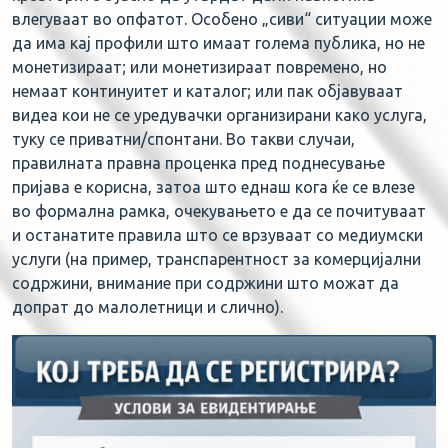
влегуваат во опфатот. Особено „сиви“ ситуации може
да има кај профили што имаат голема публика, но не
монетизираат; или монетизираат повремено, но
немаат континуитет и каталог; или пак објавуваат
видеа кои не се уредувачки организирани како услуга,
туку се приватни/спонтани. Во такви случаи,
правилната правна проценка пред поднесување
пријава е корисна, затоа што еднаш кога ќе се влезе
во формална рамка, очекувањето е да се почитуваат
и останатите правила што се врзуваат со медиумски
услуги (на пример, транспарентност за комерцијални
содржини, внимание при содржини што можат да
допрат до малолетници и слично).