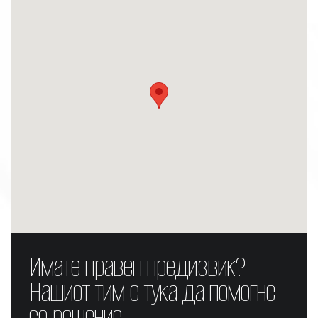
Имате правен предизвик?
Нашиот тим е тука да помогне
со решение