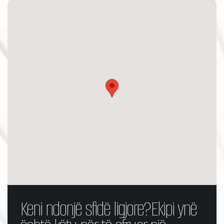
Keni ndonjë sfidë ligjore?
Ekipi ynë