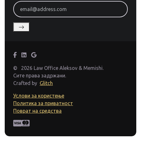
email@address.com
©
2026 Law Office Aleksov & Memishi.
Сите права задржани.
Crafted by
Glitch
Услови за користење
Политика за приватност
Поврат на средства