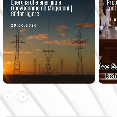
Energjia dhe energjia e
Prop
rinovueshme në Maqedoni |
kont
Sfidat ligjore
11.0
29.06.2026