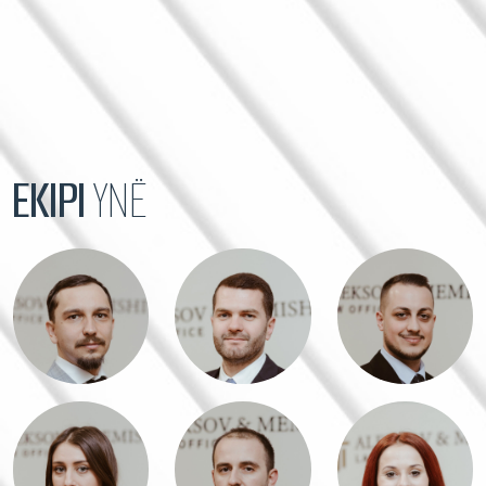
EKIPI
YNË