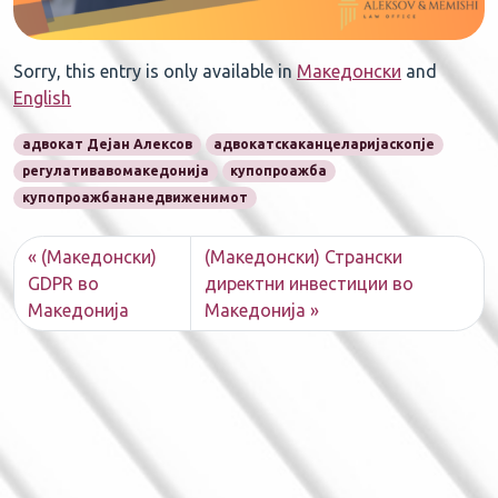
Sorry, this entry is only available in
Македонски
and
English
адвокат Дејан Алексов
адвокатскаканцеларијаскопје
регулативавомакедонија
купопроажба
купопроажбананедвиженимот
(Македонски)
(Македонски) Странски
GDPR во
директни инвестиции во
Македонија
Македонија