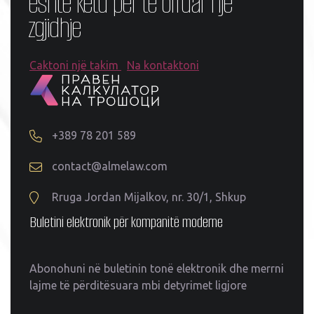
është këtu për të ofruar një
zgjidhje
Caktoni një takim
Na kontaktoni
+389 78 201 589
contact@almelaw.com
Rruga Jordan Mijalkov, nr. 30/1, Shkup
Buletini elektronik për kompanitë moderne
Abonohuni në buletinin tonë elektronik dhe merrni
lajme të përditësuara mbi detyrimet ligjore