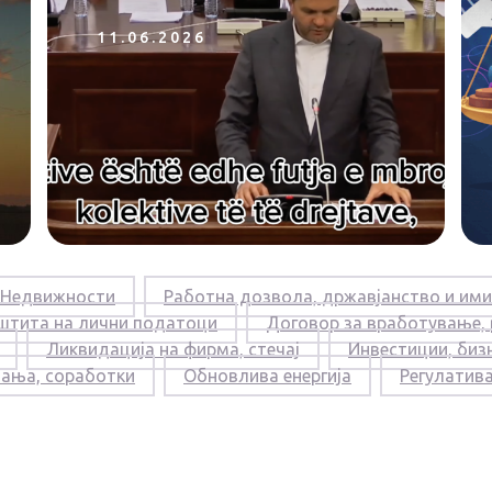
11.06.2026
Недвижности
Работна дозвола, државјанство и ими
штита на лични податоци
Договор за вработување,
Ликвидација на фирма, стечај
Инвестиции, биз
вања, соработки
Обновлива енергија
Регулатив