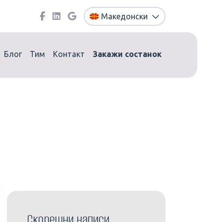
Македонски
Блог
Тим
Контакт
Закажи состанок
Скорешни написи