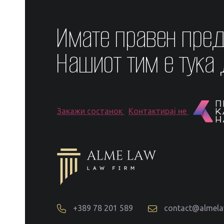
Имате правен пре
Нашиот тим е тука
Закажи состанок
Контактирај не
+389 78 201 589
contact@almel