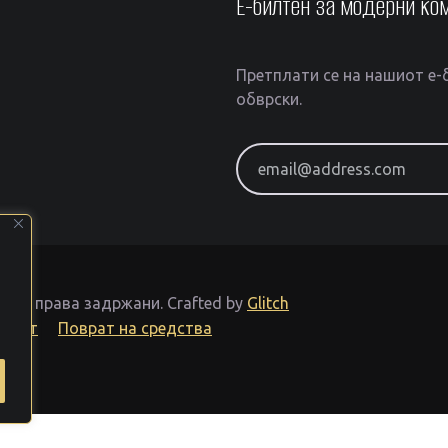
Е-билтен за модерни ко
Претплати се на нашиот е-б
обврски.
email@address.com
Сите права задржани.
Crafted by
Glitch
тност
Поврат на средства