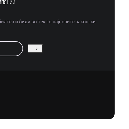
мпании
илтен и биди во тек со најновите законски