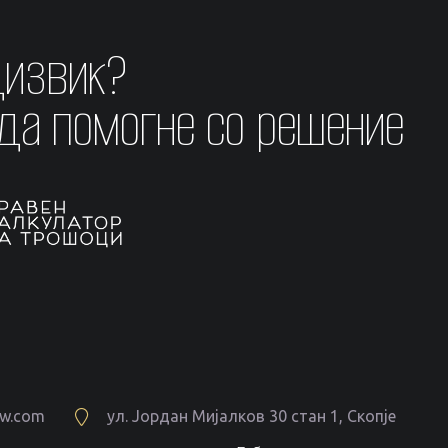
дизвик?
 да помогне со решение
aw.com
ул. Јордан Мијалков 30 стан 1, Скопје