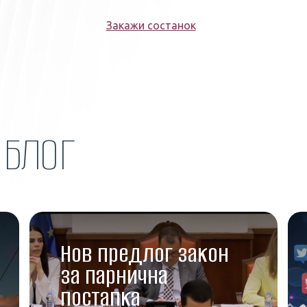
Закажи состанок
Н
БЛОГ
Нов предлог закон
за парнична
постапка