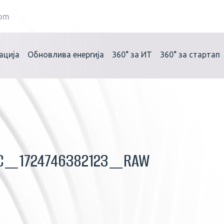
com
ација
Обновлива енергија
360°
за ИТ
360°
за стартап
C_1724746382123_RAW