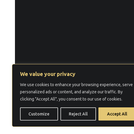
We value your privacy
We use cookies to enhance your browsing experience, serve
©
2026 Law Firm ALME LAW.
personalized ads or content, and analyze our traffic. By
Услови за користење
Политика за прива
clicking "Accept All", you consent to our use of cookies.
Customize
Reject All
Accept All