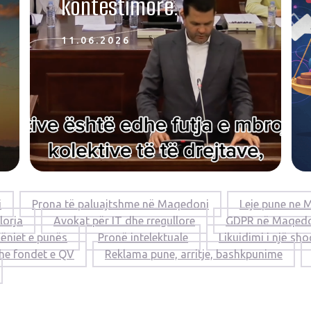
kontestimore.
11.06.2026
i
Prona të paluajtshme në Maqedoni
Leje pune ne 
lorja
Avokat për IT dhe rregullore
GDPR në Maqed
ëniet e punës
Pronë intelektuale
Likuidimi i një sho
 dhe fondet e QV
Reklama pune, arritje, bashkpunime