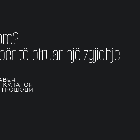
ore?
ër të ofruar një zgjidhje