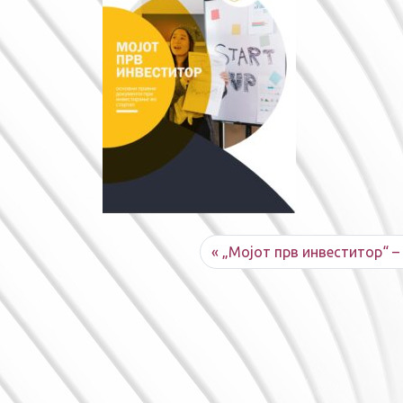
„Мојот прв инвеститор“ 