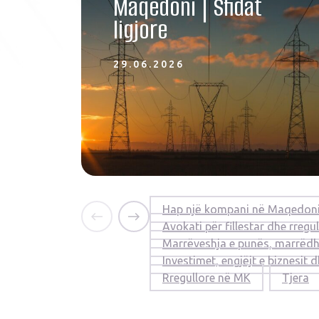
Maqedoni | Sfidat
ligjore
29.06.2026
Hap një kompani në Maqedon
Avokati për fillestar dhe rregul
Marrëveshja e punës, marrëdh
Investimet, engjëjt e biznesit
Rregullore në MK
Tjera