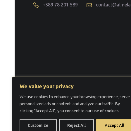
+389 78 201 589
contact@almel
We value your privacy
We use cookies to enhance your browsing experience, serve
©
2026 Law Office Aleksov &
personalized ads or content, and analyze our traffic. By
Услови за користење
Политика за прива
clicking "Accept All", you consent to our use of cookies.
Customize
Reject All
Accept All