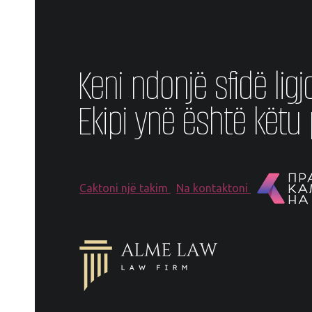
Keni ndonjë sfidë ligj
Ekipi ynë është këtu p
Caktoni një takim
Na kontaktoni