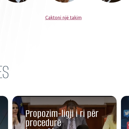
Caktoni një takim
ES
Propozim-ligji i ri për
procedurë