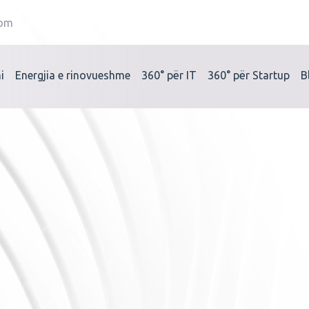
com
i
Energjia e rinovueshme
360°
për IT
360°
për Startup
B