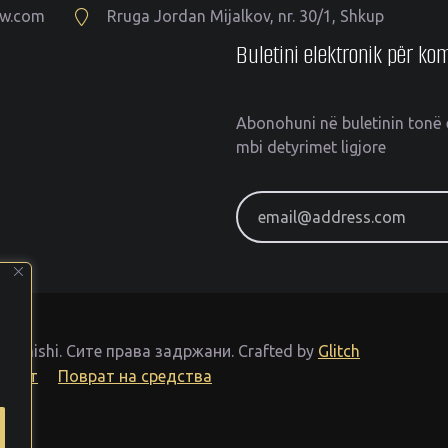
aw.com
Rruga Jordan Mijalkov, nr. 30/1, Shkup
Buletini elektronik për k
Abonohuni në buletinin tonë 
mbi detyrimet ligjore
email@address.com
 Memishi.
Сите права задржани.
Crafted by
Glitch
тност
Поврат на средства