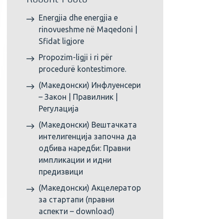
Energjia dhe energjia e
rinovueshme në Maqedoni |
Sfidat ligjore
Propozim-ligji i ri për
procedurë kontestimore.
(Македонски) Инфлуенсери
– Закон | Правилник |
Регулација
(Македонски) Вештачката
интелигенција започна да
одбива наредби: Правни
импликации и идни
предизвици
(Македонски) Акцелератор
за стартапи (правни
аспекти – download)