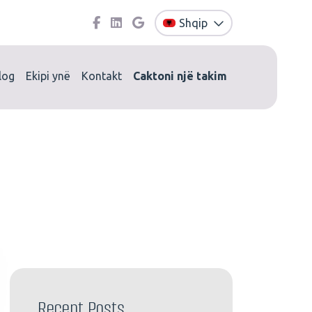
Shqip
log
Ekipi ynë
Kontakt
Caktoni një takim
Recent Posts