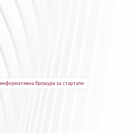
– информативна брошура за стартапи