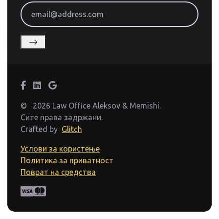
email@address.com
©
2026 Law Office Aleksov & Memishi.
Сите права задржани.
Crafted by
Glitch
Услови за користење
Политика за приватност
Поврат на средства