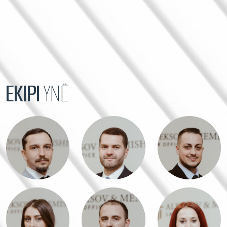
EKIPI
YNË