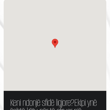
Keni ndonjë sfidë ligjore?
Ekipi ynë