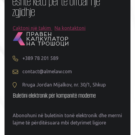
është këtu për të ofruar një
zgjidhje
Caktoni një takim
Na kontaktoni
+389 78 201 589
contact@almelaw.com
Rruga Jordan Mijalkov, nr. 30/1, Shkup
Buletini elektronik për kompanitë moderne
Abonohuni në buletinin tonë elektronik dhe merrni
lajme të përditësuara mbi detyrimet ligjore