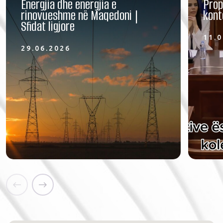
Energjia dhe energjia e
Prop
rinovueshme në Maqedoni |
kont
Sfidat ligjore
11.0
29.06.2026