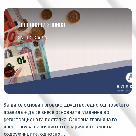
Основна главнина
23.12.2020
За да се основа трговско друштво, едно од повеќето
правила е да се внесе основната главнина во
регистрационата постапка. Основна главнина го
претставува паричниот и непаричниот влог на
содружниците, односно…