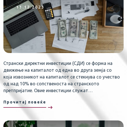
11.12.2023
Странски директни инвeстиции (СДИ) се форма на
движење на капиталот од една во друга земја со
која извозникот на капиталот се стекнува со учество
од над 10% во сопственоста на странското
претпријатие. Овие инвестиции служат…
Прочитај повеќе