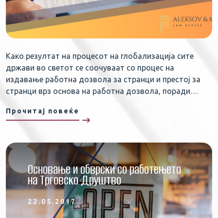
Како резултат на процесот на глобализација сите
држави во светот се соочуваат со процес на
издавање работна дозвола за странци и престој за
странци врз основа на работна дозвола, поради…
Прочитај повеќе
Основање и обврски со работењето
на Трговско Друштво
22.05.2017