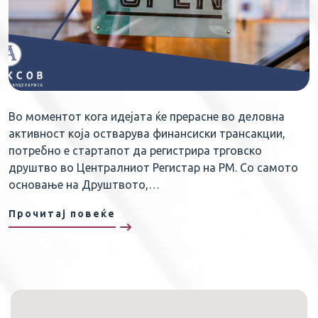
Во моментот кога идејата ќе прерасне во деловна
активност која остварува финансиски трансакции,
потребно е стартапот да регистрира трговско
друштво во Централниот Регистар на РМ. Со самото
основање на Друштвото,…
Прочитај повеќе