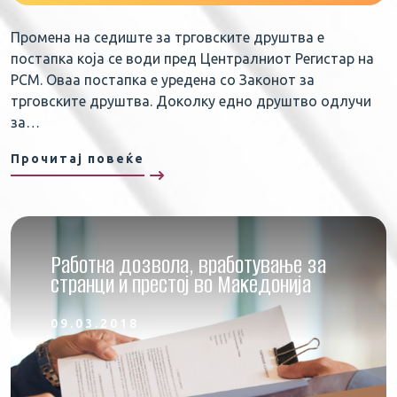
Промена на седиште за трговските друштва е
постапка која се води пред Централниот Регистар на
РСМ. Оваа постапка е уредена со Законот за
трговските друштва. Доколку едно друштво одлучи
за…
Прочитај повеќе
Работна дозвола, вработување за
странци и престој во Македонија
09.03.2018