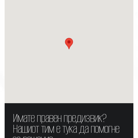
Имате правен предизвик?
Нашиот тим е тука да помогне