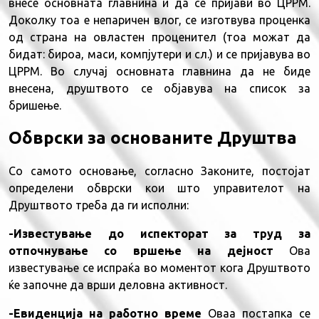
внесе основната главнина и да се пријави во ЦРРМ.
Доколку тоа е непаричен влог, се изготвува проценка
од страна на овластен проценител (тоа можат да
бидат: бироа, маси, компјутери и сл.) и се пријавува во
ЦРРМ. Во случај основната главнина да не биде
внесена, друштвото се објавува на список за
бришење.
Обврски за основаните Друштва
Со самото основање, согласно Законите, постојат
определени обврски кои што управителот на
Друштвото треба да ги исполни:
-Известување до испекторат за труд за
отпочнување со вршење на дејност
Ова
известување се испраќа во моментот кога Друштвото
ќе започне да врши деловна активност.
-Евиденција на работно време
Оваа постапка се