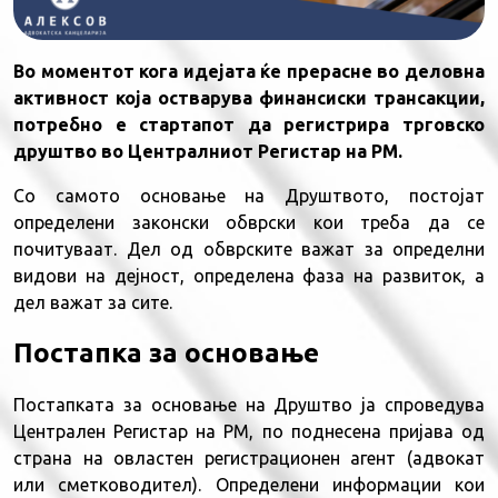
Во моментот кога идејата ќе прерасне во деловна
активност која остварува финансиски трансакции,
потребно е стартапот да регистрира трговско
друштво во Централниот Регистар на РМ.
Со самото основање на Друштвото, постојат
определени законски обврски кои треба да се
почитуваат. Дел од обврските важат за определни
видови на дејност, определена фаза на развиток, а
дел важат за сите.
Постапка за основање
Постапката за основање на Друштво ја спроведува
Централен Регистар на РМ, по поднесена пријава од
страна на овластен регистрационен агент (адвокат
или сметководител).
Определени информации кои