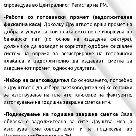
спроведува во Централниот Регистар на РМ.
-Работа со готовински промет (задолжителна
фискална каса)
Доколку Друштвото врши промет на
добра и услуги за кои плаќањето не се извршува по
банкарски пат (по основ на издадена фактура),
должни се да воведат и користат одобрен фискален
систем на опрема за регистрирање на готовински
плаќања и задолжително да издаваат сметка за
извршениот промет, односно услугата.
-Избор на сметководител
Со основањето, потребно
е Друштвото да избере сметководител кој ќе се грижи
за изготвување на платите, книжење на фактурите,
изготвување на годишна завршна сметка итн.
-Поднесување на годишна завршна сметка
Оваа
обврска е задолжителна за сите Друштва. Неа ја
изготвува сметководителот и ја поднесува во
Централниот Регистар на РМ.