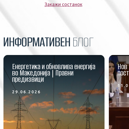
Закажи состанок
ИНФОРМАТИВЕН
БЛОГ
Енергетика и обновлива енергија
Нов 
во Македонија | Правни
пост
предизвици
11.0
29.06.2026