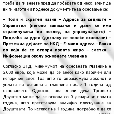
треба да ги знаете пред да побарате од некој агент да
ви ги изготви и поднесе документите за основање се:
– Полн и скратен назив
– Адреса за седиште
–
Управител (негово занимање и дали ќе има
ограничувања во поглед на управувањето)
–
Поделба на удел (доколку се повеќе основачи)
–
Претежна дејност по НКД
– Е-маил адреса
– Банка
во која ќе се отвори првата жиро – сметка
–
Информации околу основната главнина
Согласно ЗТД, минимумот на основната главнина е
5.000 евра, која може да се внесе како паричен или
непаричен влог. Тоа што го овозможува Законот е
уплата на основната главнина после 1 година од
основањето. Односно, ова значи дека Трговско
Друштво може да се основа со 0 денари во првата
година, што претставува значајно олеснување за
Друштвата. По истекот на 1 година, потребно е да се