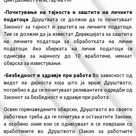
-Почитување на тајноста и заштита на личните
податоци
Друштвата се должни да го почитуваат
Законот за тајност и заштита на личните податоци.
Тие се должни да ја известат Дирекцијата за заштита
на личните податоци за обработката на лични
податоци. Ако збирката на лични податоци се
однесува за најмногу до 10 вработени, немаат
обврска за известување.
-Безбедност и здравје при работа
Во зависност од
видот на дејноста која што ја врши Друштвото,
потребно е да се почитуваат релевантите одредби од
Законот за безбедност и здравје при работа.
Освен горенаведените обврски, Друштвото во своето
работење треба да ги почитува и останатите Закони,
а особено оние кои се однесуваат и се поврзани со
вработените во Друштвото (Закон за работните