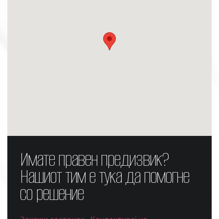
Имате правен предизвик?
Нашиот тим е тука да помогне
со решение