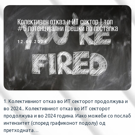
Колективен отказ и ИТ сектор | топ
#5 потенцијални грешки во постапка
12.06.2024
1. Колективниот отказ во ИТ секторот продолжува и
во 2024... Колективниот отказ во ИТ секторот
продолжува и во 2024 година. Иако можеби со послаб
интензитет (според графиконот подолу) од
претходната…