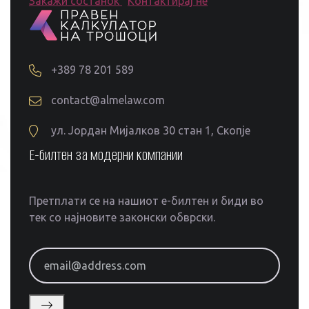
Закажи состанок
Контактирај не
+389 78 201 589
contact@almelaw.com
ул. Јордан Мијалков 30 стан 1, Скопје
Е-билтен за модерни компании
Претплати се на нашиот е-билтен и биди во
тек со најновите законски обврски.
email@address.com