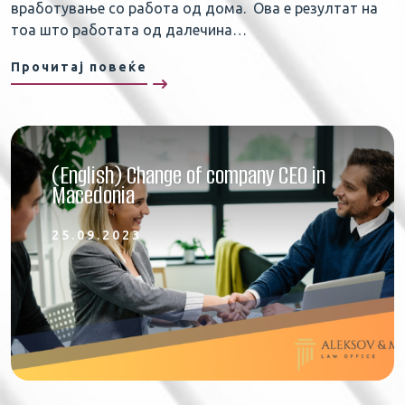
вработување со работа од дома. Ова е резултат на
тоа што работата од далечина…
Прочитај повеќе
(English) Change of company CEO in
Macedonia
25.09.2023