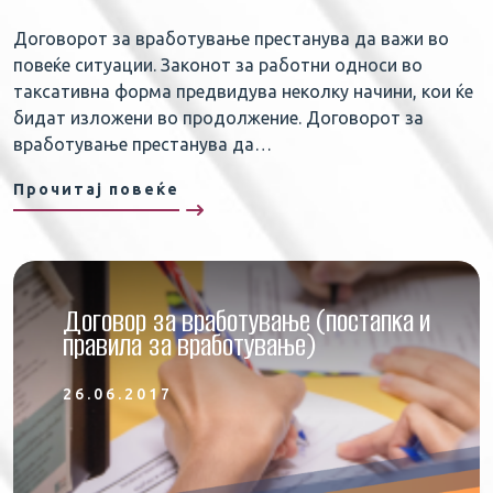
Договорот за вработување престанува да важи во
повеќе ситуации. Законот за работни односи во
таксативна форма предвидува неколку начини, кои ќе
бидат изложени во продолжение. Договорот за
вработување престанува да…
Прочитај повеќе
Договор за вработување (постапка и
правила за вработување)
26.06.2017