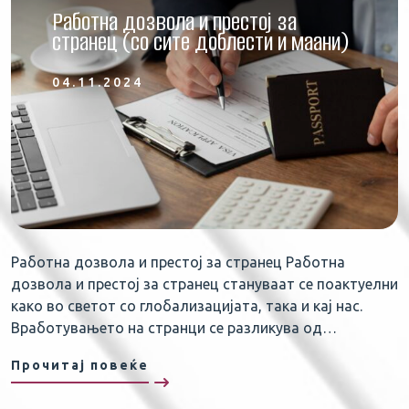
Работна дозвола и престој за
странец (со сите доблести и маани)
04.11.2024
Работна дозвола и престој за странец Работна
дозвола и престој за странец стануваат се поактуелни
како во светот со глобализацијата, така и кај нас.
Вработувањето на странци се разликува од…
Прочитај повеќе