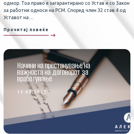
одмор. Тоа право е загарантирано со Устав и со Закон
за работни односи на РСМ. Според член 32 став 4 од
Уставот на…
Прочитај повеќе
Начини на престанување на
важноста на договорот за
вработување
13.02.2020