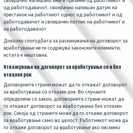
своерачно напишано име и презиме од работникот и
од работодавачот, своерачно напишан датум на
престанок на работниот однос од работникот и од
работодавачот и своерачен потпис на работникот и
на работодавачот.
Доколку спогодбата за раскинување на договорот за
вработување не ги содржува законските елементи,
истата е ништовна.
Откажување на договорот за вработување со и без
отказен рок
Договорните страни можат да го откажат договорот
за вработување со отказен рок. Во случаите
определени со закон, договорните страни можат да
го откажат договорот за вработување без отказен
рок. Секоја од страните може да го откаже договорот
за вработување само во целост. Работникот може да
го откаже договорот за вработување ако писмено