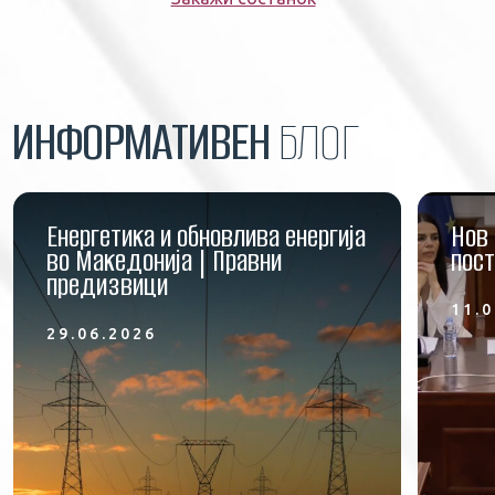
ИНФОРМАТИВЕН
БЛОГ
Енергетика и обновлива енергија
Нов 
во Македонија | Правни
пост
предизвици
11.0
29.06.2026