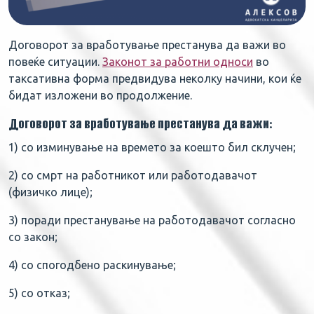
Договорот за вработување престанува да важи во
повеќе ситуации.
Законот за работни односи
во
таксативна форма предвидува неколку начини, кои ќе
бидат изложени во продолжение.
Договорот за вработување престанува да важи:
1) со изминување на времето за коешто бил склучен;
2) со смрт на работникот или работодавачот
(физичко лице);
3) поради престанување на работодавачот согласно
со закон;
4) со спогодбено раскинување;
5) со отказ;