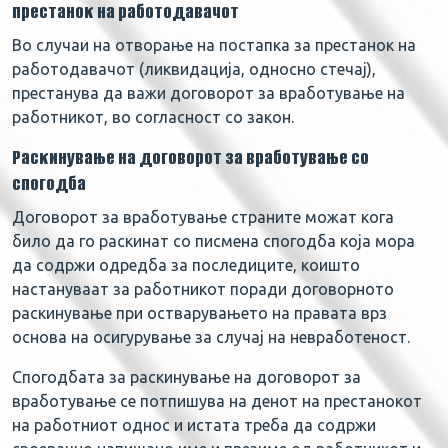
престанок на работодавачот
Во случаи на отворање на постапка за престанок на
работодавачот (ликвидација, односно стечај),
престанува да важи договорот за вработување на
работникот, во согласност со закон.
Раскинување на договорот за вработување со
спогодба
Договорот за вработување страните можат кога
било да го раскинат со писмена спогодба која мора
да содржи одредба за последиците, коишто
настануваат за работникот поради договорното
раскинување при остварувањето на правата врз
основа на осигурување за случај на невработеност.
Спогодбата за раскинување на договорот за
вработување се потпишува на денот на престанокот
на работниот однос и истата треба да содржи