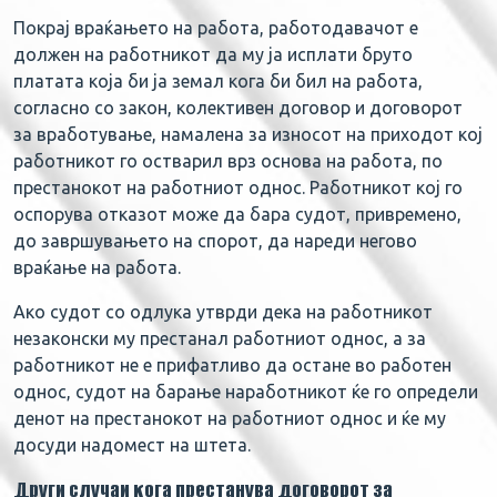
Покрај враќањето на работа, работодавачот е
должен на работникот да му ја исплати бруто
платата која би ја земал кога би бил на работа,
согласно со закон, колективен договор и договорот
за вработување, намалена за износот на приходот кој
работникот го остварил врз основа на работа, по
престанокот на работниот однос. Работникот кој го
оспорува отказот може да бара судот, привремено,
до завршувањето на спорот, да нареди негово
враќање на работа.
Ако судот со одлука утврди дека на работникот
незаконски му престанал работниот однос, а за
работникот не е прифатливо да остане во работен
однос, судот на барање наработникот ќе го определи
денот на престанокот на работниот однос и ќе му
досуди надомест на штета.
Други случаи кога престанува договорот за