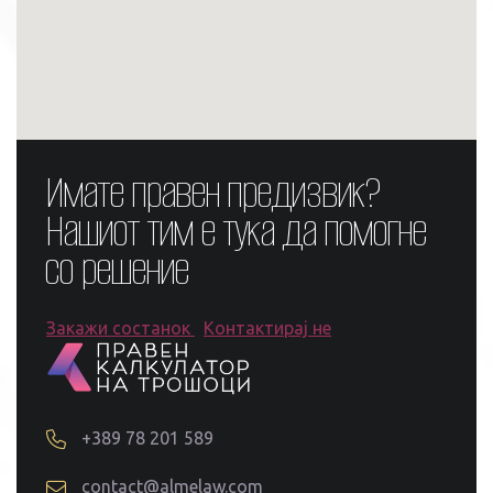
Имате правен предизвик?
Нашиот тим е тука да помогне
со решение
Закажи состанок
Контактирај не
+389 78 201 589
contact@almelaw.com