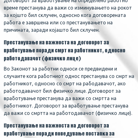
Договорот за вработување на определено работно
време престанува да важи со изминувањето на рокот
за којшто бил склучен, односно кога договорената
работа е завршена или со престанувањето на
причината, заради којашто бил склучен.
Престанување на важноста на договорот за
вработување поради смрт на работникот, односно
работодавачот (физичко лице)
Во Законот за работни односи се предвидени и
случаите кога работниот однос престанува со смрт на
работникот, односно со смрт на рабодавачот, ако
работодавачот бил физичко лице. Договорот за
вработување престанува да важи со смртта на
работникот. Договорот за вработување престанува
да важи со смртта на работодавачот (физичко лице).
Престанување на важноста на договорот за
вработување поради поведување постапка за