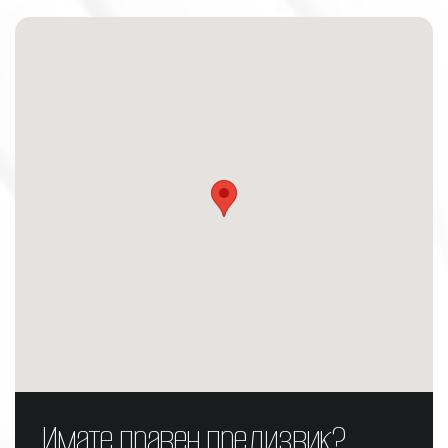
Имате правен предизвик?