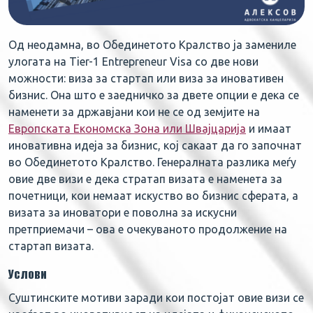
Од неодамна, во Обединетото Кралство ја замениле
улогата на Tier-1 Entrepreneur Visa со две нови
можности: виза за стартап или виза за иновативен
бизнис. Она што е заедничко за двете опции е дека се
наменети за државјани кои не се од земјите на
Европската Економска Зона или Швајцарија
и имаат
иновативна идеја за бизнис, кој сакаат да го започнат
во Обединетото Кралство. Генералната разлика меѓу
овие две визи е дека стратап визата е наменета за
почетници, кои немаат искуство во бизнис сферата, а
визата за иноватори е поволна за искусни
претприемачи – ова е очекуваното продолжение на
стартап визата.
Услови
Суштинските мотиви заради кои постојат овие визи се