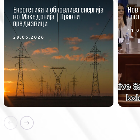
Енергетика и обновлива енергија
Нов 
во Македонија | Правни
пост
предизвици
11.0
29.06.2026