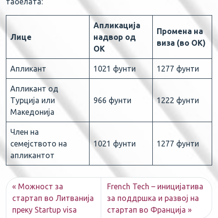
табелата:
Апликација
Промена на
Лице
надвор од
виза (во ОК)
ОК
Апликант
1021 фунти
1277 фунти
Апликант од
Турција или
966 фунти
1222 фунти
Македонија
Член на
семејството на
1021 фунти
1277 фунти
апликантот
Можност за
French Tech – иницијатива
стартап во Литванија
за поддршка и развој на
преку Startup visa
стартап во Франција