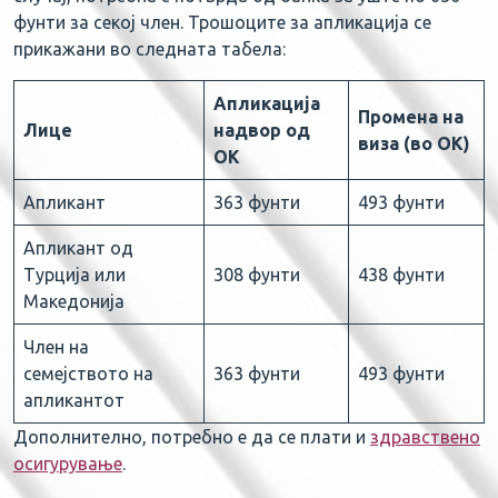
фунти за секој член. Трошоците за апликација се
прикажани во следната табела:
Апликација
Промена на
Лице
надвор од
виза (во ОК)
ОК
Апликант
363 фунти
493 фунти
Апликант од
Турција или
308 фунти
438 фунти
Македонија
Член на
семејството на
363 фунти
493 фунти
апликантот
Дополнително, потребно е да се плати и
здравствено
осигурување
.