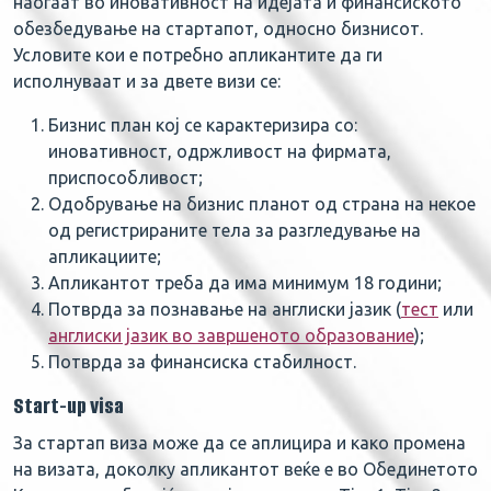
наоѓаат во иновативност на идејата и финансиското
обезбедување на стартапот, односно бизнисот.
Условите кои е потребно апликантите да ги
исполнуваат и за двете визи се:
Бизнис план кој се карактеризира со:
иновативност, одржливост на фирмата,
приспособливост;
Одобрување на бизнис планот од страна на некое
од регистрираните тела за разгледување на
апликациите;
Апликантот треба да има минимум 18 години;
Потврда за познавање на англиски јазик (
тест
или
англиски јазик во завршеното образование
);
Потврда за финансиска стабилност.
Start-up visa
За стартап виза може да се аплицира и како промена
на визата, доколку апликантот веќе е во Обединетото