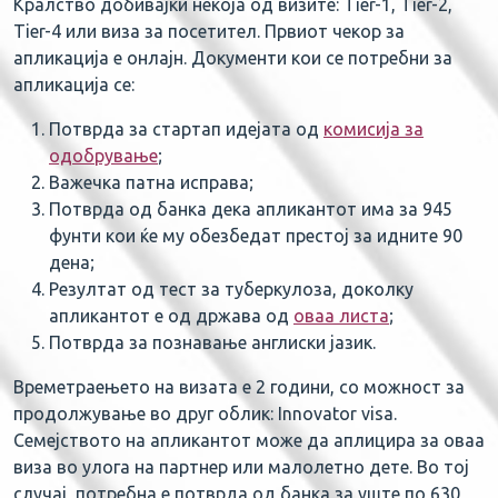
Кралство добивајќи некоја од визите: Tier-1, Tier-2,
Tier-4 или виза за посетител. Првиот чекор за
апликација е онлајн. Документи кои се потребни за
апликација се:
Потврда за стартап идејата од
комисија за
одобрување
;
Важечка патна исправа;
Потврда од банка дека апликантот има за 945
фунти кои ќе му обезбедат престој за идните 90
дена;
Резултат од тест за туберкулоза, доколку
апликантот е од држава од
оваа листа
;
Потврда за познавање англиски јазик.
Времетраењето на визата е 2 години, со можност за
продолжување во друг облик: Innovator visa.
Семејството на апликантот може да аплицира за оваа
виза во улога на партнер или малолетно дете. Во тој
случај, потребна е потврда од банка за уште по 630