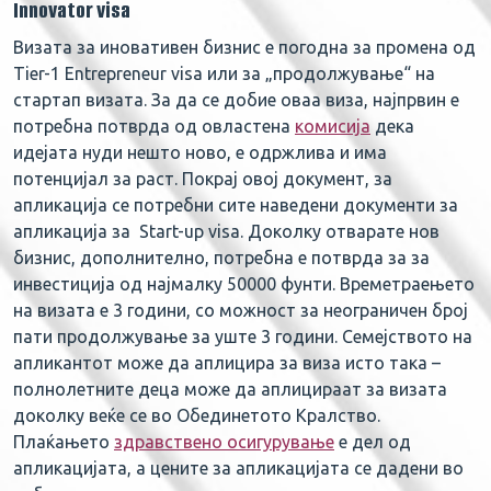
Innovator visa
Визата за иновативен бизнис е погодна за промена од
Tier-1 Entrepreneur visa или за „продолжување“ на
стартап визата. За да се добие оваа виза, најпрвин е
потребна потврда од овластена
комисија
дека
идејата нуди нешто ново, е одржлива и има
потенцијал за раст. Покрај овој документ, за
апликација се потребни сите наведени документи за
апликација за Start-up visa. Доколку отварате нов
бизнис, дополнително, потребна е потврда за за
инвестиција од најмалку 50000 фунти. Времетраењето
на визата е 3 години, со можност за неограничен број
пати продолжување за уште 3 години. Семејството на
апликантот може да аплицира за виза исто така –
полнолетните деца може да аплицираат за визата
доколку веќе се во Обединетото Кралство.
Плаќањето
здравствено осигурување
е дел од
апликацијата, а цените за апликацијата се дадени во