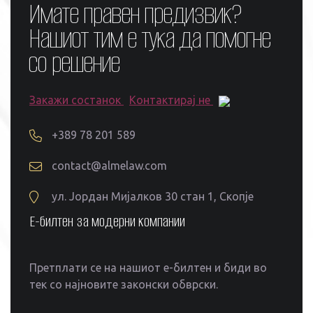
Имате правен предизвик?
Нашиот тим е тука да помогне
со решение
Закажи состанок
Контактирај не
+389 78 201 589
contact@almelaw.com
ул. Јордан Мијалков 30 стан 1, Скопје
Е-билтен за модерни компании
Претплати се на нашиот е-билтен и биди во
тек со најновите законски обврски.