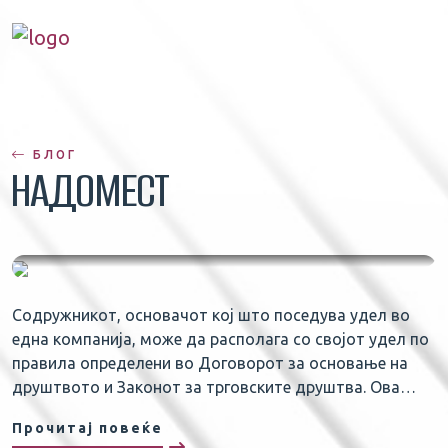
БЛОГ
НАДОМЕСТ
Пренос на удел со продажба,
Содружникот, основачот кој што поседува удел во
надомест: Законски и Договорни
една компанија, може да располага со својот удел по
Импликации
правила определени во Договорот за основање на
друштвото и Законот за трговските друштва. Ова…
17.10.2023
Прочитај повеќе