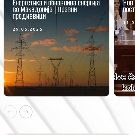
Енергетика и обновлива енергија
Нов 
во Македонија | Правни
пост
предизвици
11.0
29.06.2026