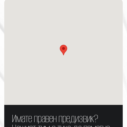
Имате правен предизвик?