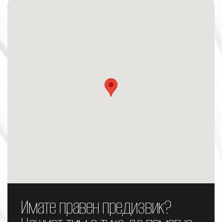
Имате правен предизвик?