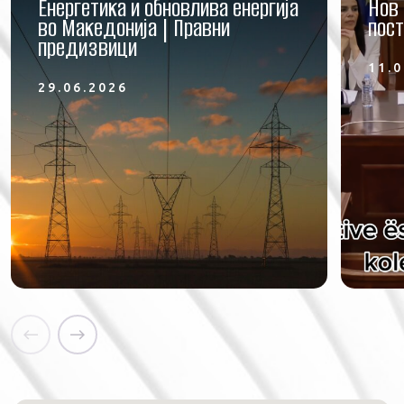
Енергетика и обновлива енергија
Нов 
во Македонија | Правни
пост
предизвици
11.0
29.06.2026