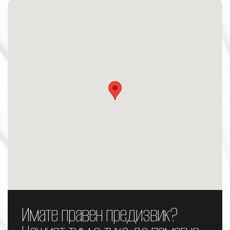
Имате правен предизвик?