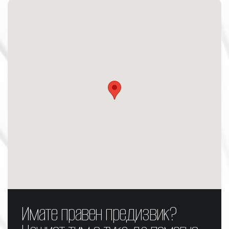
Имате правен предизвик?