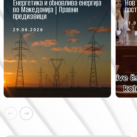
Енергетика и обновлива енергија
Нов 
во Македонија | Правни
пост
предизвици
11.0
29.06.2026