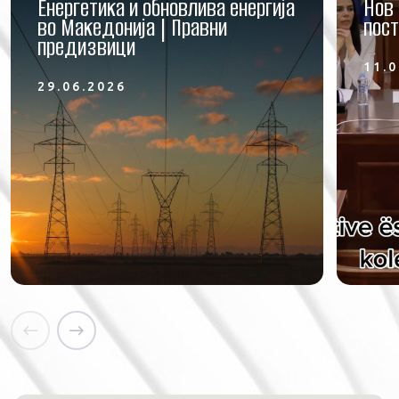
Енергетика и обновлива енергија
Нов 
во Македонија | Правни
пост
предизвици
11.0
29.06.2026