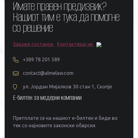
Имате правен предизвик?
Нашиот тим е тука да помогне
со решение
Закажи состанок
Контактирај не
+389 78 201 589
contact@almelaw.com
ул. Јордан Мијалков 30 стан 1, Скопје
Е-билтен за модерни компании
Претплати се на нашиот е-билтен и биди во
тек со најновите законски обврски.