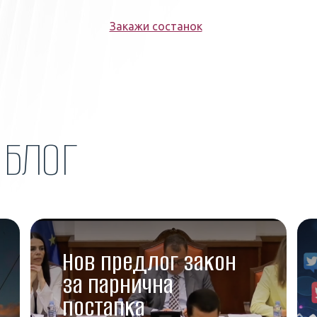
Закажи состанок
Н
БЛОГ
Нов предлог закон
за парнична
постапка