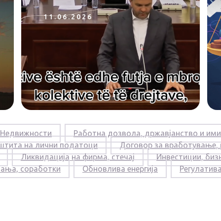
11.06.2026
Недвижности
Работна дозвола, државјанство и ими
штита на лични податоци
Договор за вработување,
Ликвидација на фирма, стечај
Инвестиции, биз
вања, соработки
Обновлива енергија
Регулатив