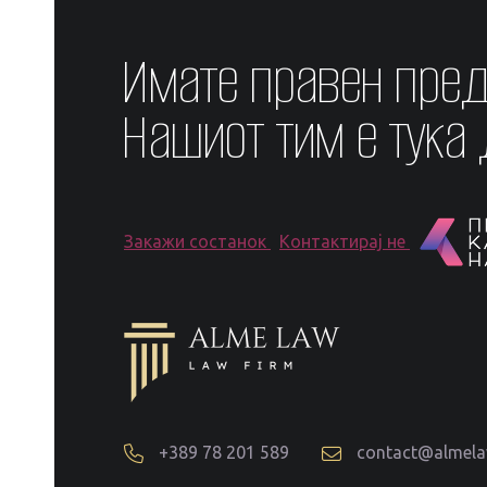
Имате правен пре
Нашиот тим е тука
Закажи состанок
Контактирај не
+389 78 201 589
contact@almel