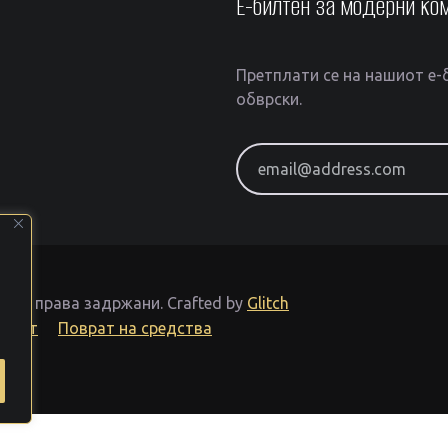
Е-билтен за модерни ко
Претплати се на нашиот е-б
обврски.
email@address.com
Сите права задржани.
Crafted by
Glitch
тност
Поврат на средства