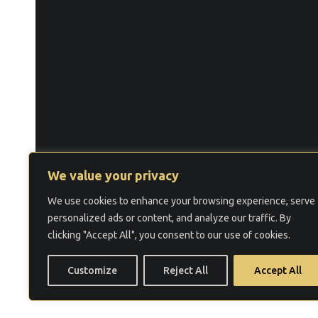
We value your privacy
We use cookies to enhance your browsing experience, serve
©
2026 Law Firm ALME LAW.
personalized ads or content, and analyze our traffic. By
Услови за користење
Политика за прива
clicking "Accept All", you consent to our use of cookies.
Customize
Reject All
Accept All