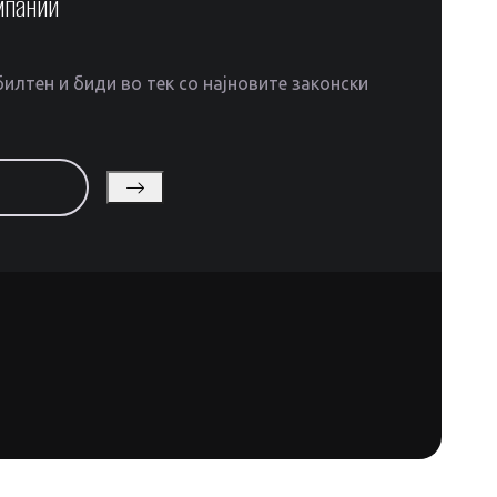
мпании
илтен и биди во тек со најновите законски