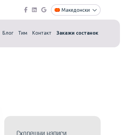
Македонски
Блог
Тим
Контакт
Закажи состанок
Скорешни написи