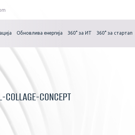
com
ација
Обновлива енергија
360°
за ИТ
360°
за стартап
L-COLLAGE-CONCEPT