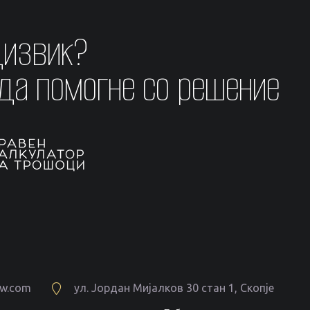
дизвик?
 да помогне со решение
aw.com
ул. Јордан Мијалков 30 стан 1, Скопје