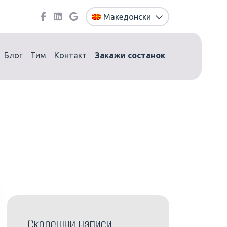
Македонски
Блог
Тим
Контакт
Закажи состанок
Скорешни написи