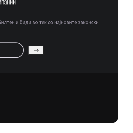
мпании
илтен и биди во тек со најновите законски