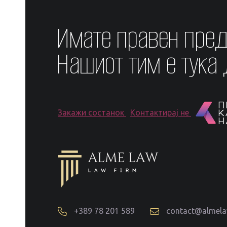
Имате правен пре
Нашиот тим е тука
Закажи состанок
Контактирај не
+389 78 201 589
contact@almel