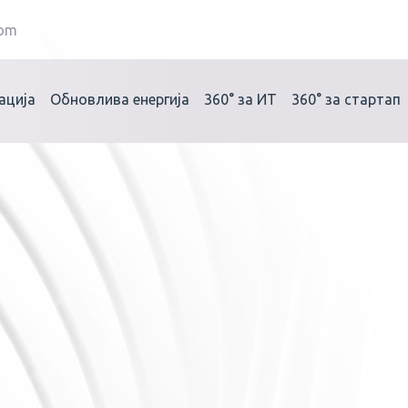
com
ација
Обновлива енергија
360°
за ИТ
360°
за стартап