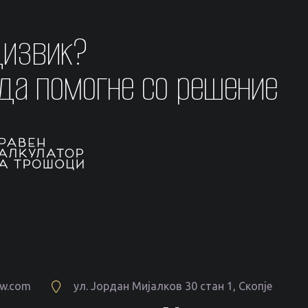
дизвик?
 да помогне со решение
aw.com
ул. Јордан Мијалков 30 стан 1, Скопје