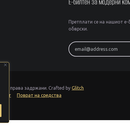
Е-билтен за модерни ко
Претплати се на нашиот е-б
обврски.
email@address.com
Сите права задржани.
Crafted by
Glitch
тност
Поврат на средства