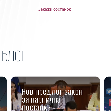
Закажи состанок
Н
БЛОГ
Нов предлог закон
за парнична
постапка