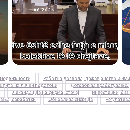
11.06.2026
Недвижности
Работна дозвола, државјанство и ими
штита на лични податоци
Договор за вработување,
Ликвидација на фирма, стечај
Инвестиции, биз
вања, соработки
Обновлива енергија
Регулатив