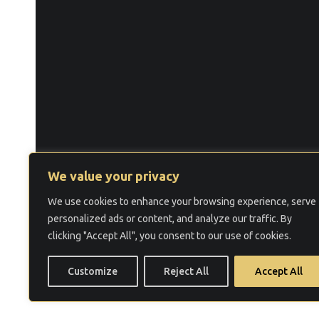
We value your privacy
We use cookies to enhance your browsing experience, serve
©
2026 Law Firm ALME LAW.
personalized ads or content, and analyze our traffic. By
Услови за користење
Политика за прива
clicking "Accept All", you consent to our use of cookies.
Customize
Reject All
Accept All