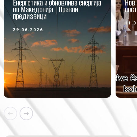
Енергетика и обновлива енергија
Нов 
во Македонија | Правни
пост
предизвици
11.0
29.06.2026