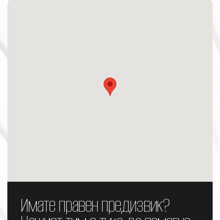
Имате правен предизвик?