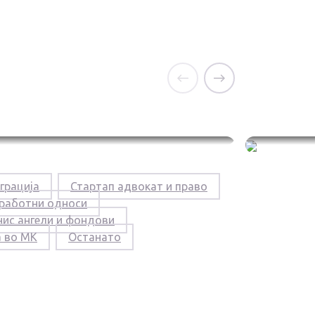
Инфлуенсери –
Веш
грација
Стартап адвокат и право
Закон | Правилник |
инт
 работни односи
Регулација
зап
нис ангели и фондови
нар
а во MK
Останато
06.02.2026
имп
пре