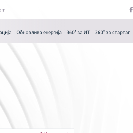
com
ација
Обновлива енергија
360°
за ИТ
360°
за стартап