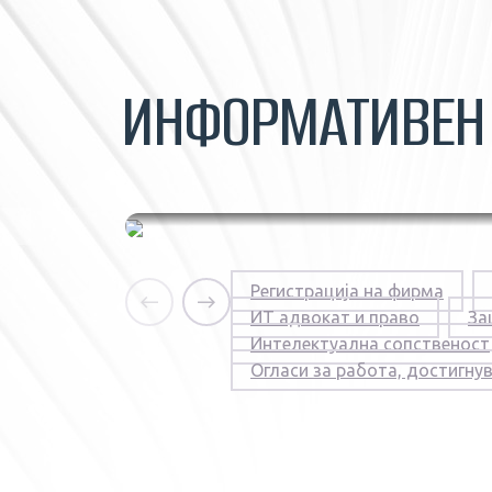
ИНФОРМАТИВЕ
Енергетика и
Регистрација на фирма
обновлива енергија
ИТ адвокат и право
За
во Македонија |
Интелектуална сопственост
Правни предизвици
Огласи за работа, достигну
29.06.2026