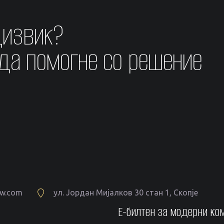
дизвик?
 да помогне со решение
aw.com
ул. Јордан Мијалков 30 стан 1, Скопје
Е-билтен за модерни ко