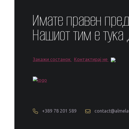
Имате правен пре
Нашиот тим е тука
Закажи состанок
Контактирај не
+389 78 201 589
contact@almel