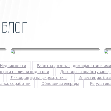
Н
БЛОГ
Нов предлог закон
Недвижности
Работна дозвола, државјанство и ими
за парнична
штита на лични податоци
Договор за вработување,
постапка
Ликвидација на фирма, стечај
Инвестиции, биз
вања, соработки
Обновлива енергија
Регулатив
11.06.2026