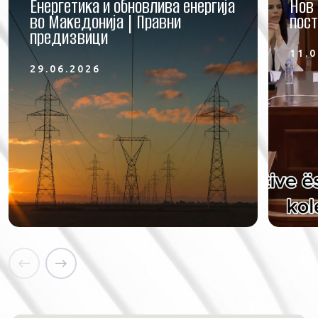
Енергетика и обновлива енергија
Нов 
во Македонија | Правни
пост
предизвици
11.0
29.06.2026