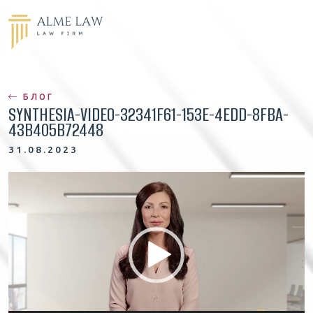
БЛОГ
SYNTHESIA-VIDEO-32341F61-153E-4EDD-8FBA-
43B405B72448
31.08.2023
В
и
д
е
о
п
л
е