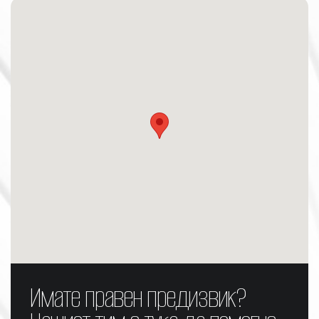
Имате правен предизвик?