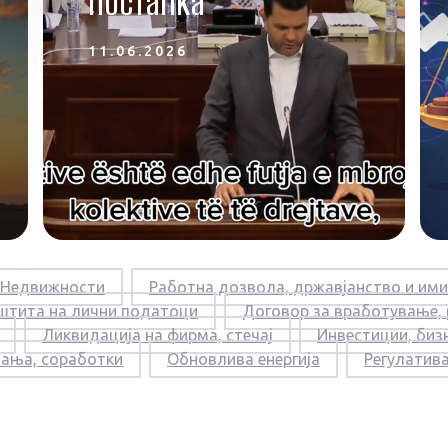
постапка
11.06.2026
Недвижности
Работна дозвола, државјанство и ими
штита на лични податоци
Договор за вработување,
Ликвидација на фирма, стечај
Инвестиции, биз
вања, соработки
Обновлива енергија
Регулатив