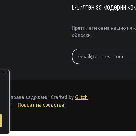
Е-билтен за модерни ко
Претплати се на нашиот е-б
обврски.
email@address.com
Сите права задржани.
Crafted by
Glitch
тност
Поврат на средства