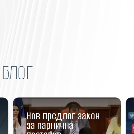
Н
БЛОГ
Нов предлог закон
за парнична