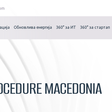
com
ација
Обновлива енергија
360°
за ИТ
360°
за стартап
OCEDURE MACEDONIA