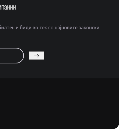
мпании
илтен и биди во тек со најновите законски