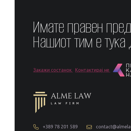
Имате правен пре
Нашиот тим е тука
Закажи состанок
Контактирај не
+389 78 201 589
contact@almel