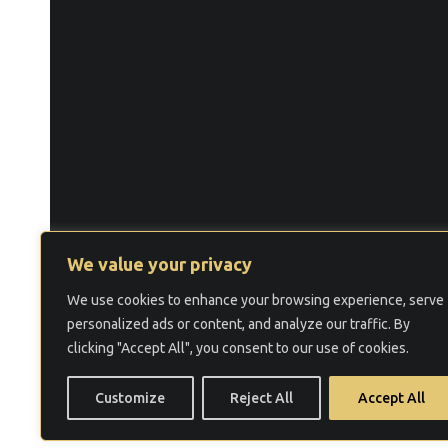
We value your privacy
We use cookies to enhance your browsing experience, serve
©
2026 Law Firm ALME LAW.
personalized ads or content, and analyze our traffic. By
Услови за користење
Политика за прива
clicking "Accept All", you consent to our use of cookies.
Customize
Reject All
Accept All