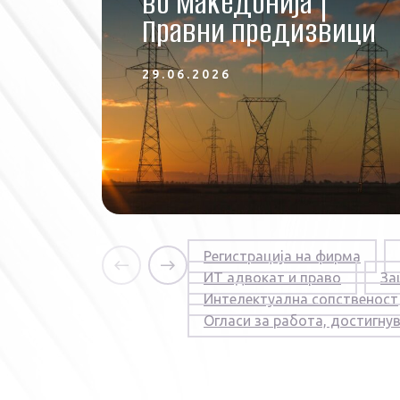
во Македонија |
Правни предизвици
29.06.2026
Регистрација на фирма
ИТ адвокат и право
За
Интелектуална сопственост
Огласи за работа, достигну