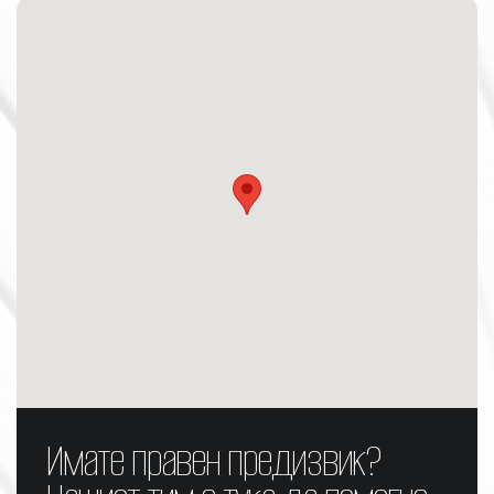
Имате правен предизвик?