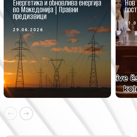
Енергетика и обновлива енергија
Нов 
во Македонија | Правни
пост
предизвици
11.0
29.06.2026