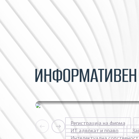
ИНФОРМАТИВЕ
Енергетика и
Регистрација на фирма
обновлива енергија
ИТ адвокат и право
За
Интелектуална сопственост