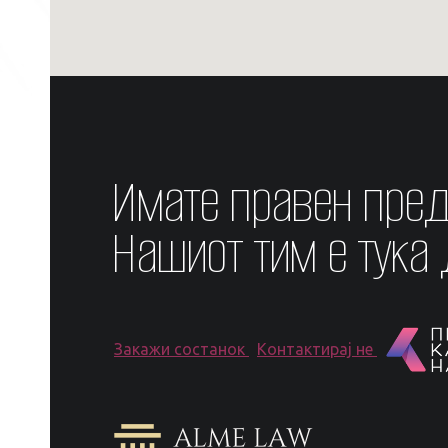
Имате правен пре
Нашиот тим е тука
Закажи состанок
Контактирај не