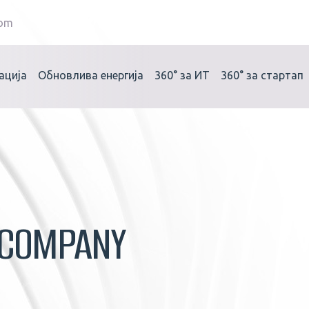
com
ација
Обновлива енергија
360°
за ИТ
360°
за стартап
LCOMPANY