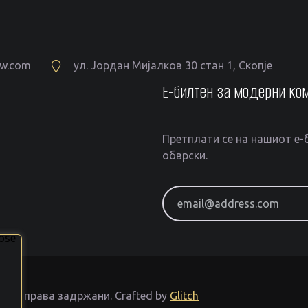
aw.com
ул. Јордан Мијалков 30 стан 1, Скопје
Е-билтен за модерни ко
Претплати се на нашиот е-б
обврски.
email@address.com
Сите права задржани.
Crafted by
Glitch