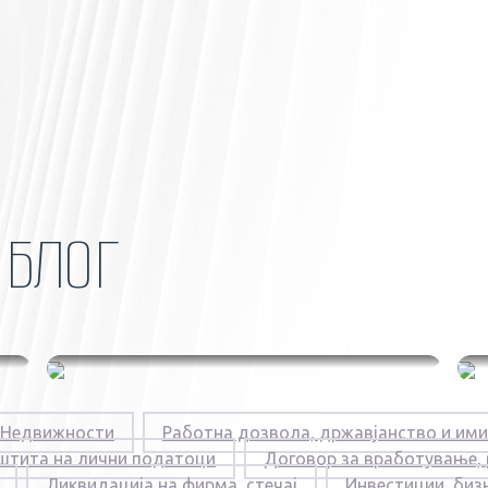
Н
БЛОГ
Нов предлог закон
Недвижности
Работна дозвола, државјанство и ими
за парнична
штита на лични податоци
Договор за вработување,
Ликвидација на фирма, стечај
Инвестиции, биз