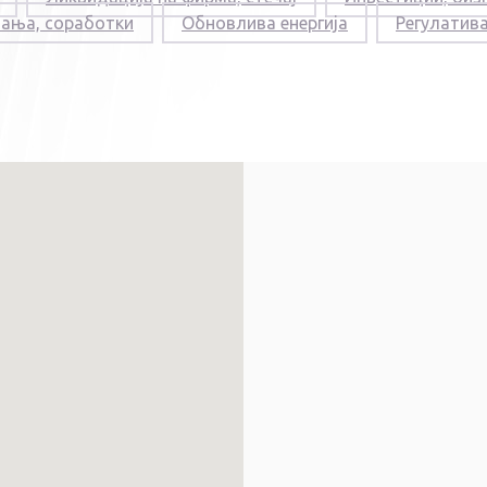
постапка
вања, соработки
Обновлива енергија
Регулатив
11.06.2026