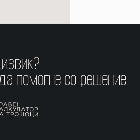
дизвик?
 да помогне со решение