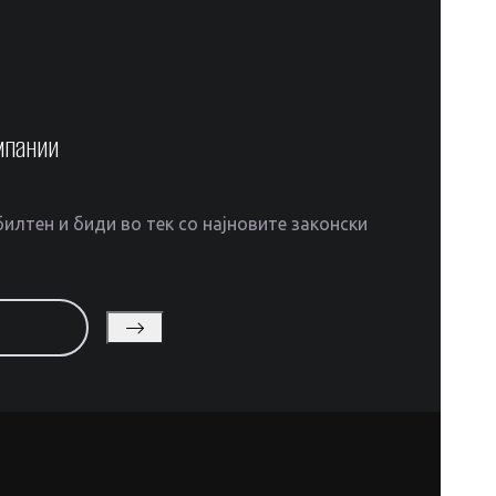
мпании
илтен и биди во тек со најновите законски