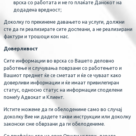
врска со работата и не го плаќате Данокот на
додадена вредност;
Доколку го прекинеме давањето на услуги, должни
сте да ги реализирате сите доспеани, а не реализирани
фактури и трошоци кон нас.
Доверливост
Сите информации во врска со Вашето деловно
работење и случувања поврзани со работењето и
Вашиот предмет ќе се сметаат и ќе се чуваат како
доверливи информации и ќе имаат привилегиран
статус, односно статус на информации споделени
помеѓу Адвокат и Клиент.
Истите можеме да ги обелодениме само во случај
доколку Вие ни дадете такви инструкции или доколку
законски сме обврзани да ги обелодениме.