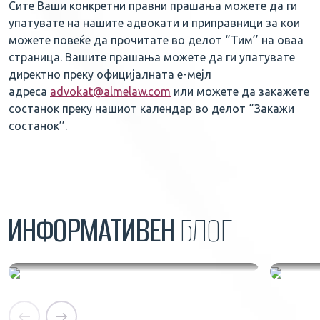
Сите Ваши конкретни правни прашања можете да ги
упатувате на нашите адвокати и приправници за кои
можете повеќе да прочитате во делот ‘’Тим’’ на оваа
страница. Вашите прашања можете да ги упатувате
директно преку официјалната е-мејл
адреса
advokat@almelaw.com
или можете да закажете
состанок преку нашиот календар во делот ‘’Закажи
состанок’’.
ИНФОРМАТИВЕН
БЛОГ
Енергетика и обновлива енергија
Нов 
во Македонија | Правни
пост