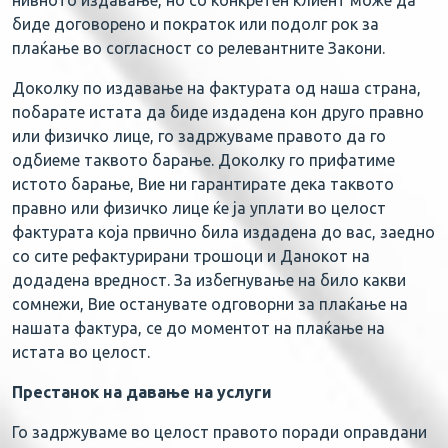
нивното издавање, но со конкретен клиент може да
биде договорено и пократок или подолг рок за
плаќање во согласност со релевантните Закони.
Доколку по издавање на фактурата од наша страна,
побарате истата да биде издадена кон друго правно
или физичко лице, го задржуваме правото да го
одбиеме таквото барање. Доколку го прифатиме
истото барање, Вие ни гарантирате дека таквото
правно или физичко лице ќе ја уплати во целост
фактурата која првично била издадена до вас, заедно
со сите рефактурирани трошоци и Данокот на
додадена вредност. За избегнување на било какви
сомнежи, Вие останувате одговорни за плаќање на
нашата фактура, се до моментот на плаќање на
истата во целост.
Престанок на давање на услуги
Го задржуваме во целост правото поради оправдани