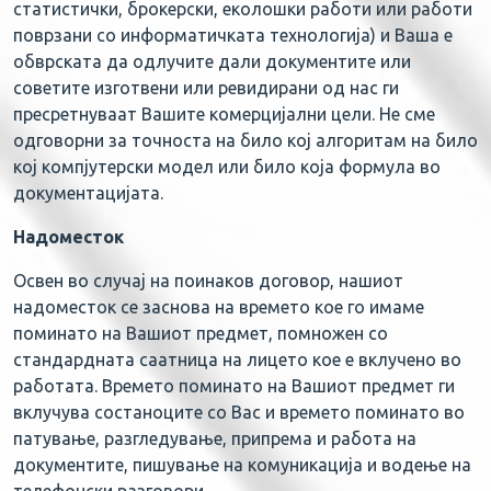
статистички, брокерски, еколошки работи или работи
поврзани со информатичката технологија) и Ваша е
обврската да одлучите дали документите или
советите изготвени или ревидирани од нас ги
пресретнуваат Вашите комерцијални цели. Не сме
одговорни за точноста на било кој алгоритам на било
кој компјутерски модел или било која формула во
документацијата.
Надоместок
Освен во случај на поинаков договор, нашиот
надоместок се заснова на времето кое го имаме
поминато на Вашиот предмет, помножен со
стандардната саатница на лицето кое е вклучено во
работата. Времето поминато на Вашиот предмет ги
вклучува состаноците со Вас и времето поминато во
патување, разгледување, припрема и работа на
документите, пишување на комуникација и водење на