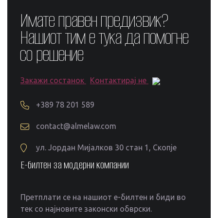
Имате правен предизвик?
Нашиот тим е тука да помогне
со решение
Закажи состанок
Контактирај не
+389 78 201 589
contact@almelaw.com
ул. Јордан Мијалков 30 стан 1, Скопје
Е-билтен за модерни компании
Претплати се на нашиот е-билтен и биди во
тек со најновите законски обврски.