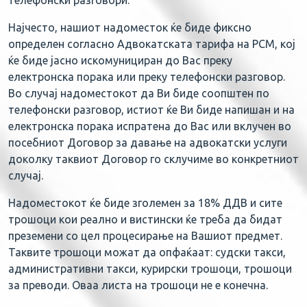
телефонски разговори.
Најчесто, нашиот надоместок ќе биде фиксно
определен согласно Адвокатската тарифа на РСМ, кој
ќе биде јасно искомунициран до Вас преку
електронска порака или преку телефонски разговор.
Во случај надоместокот да Ви биде соопштен по
телефонски разговор, истиот ќе Ви биде напишан и на
електронска порака испратена до Вас или вклучен во
посебниот Договор за давање на адвокатски услуги
доколку таквиот Договор го склучиме во конкретниот
случај.
Надоместокот ќе биде зголемен за 18% ДДВ и сите
трошоци кои реално и вистински ќе треба да бидат
преземени со цел процесирање на Вашиот предмет.
Таквите трошоци можат да опфаќаат: судски такси,
административни такси, курирски трошоци, трошоци
за преводи. Оваа листа на трошоци не е конечна.