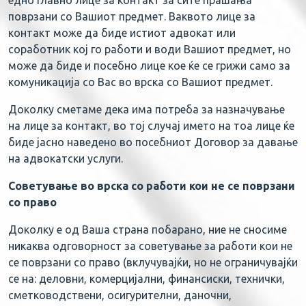
едно главно лице за контакт за сите прашања
поврзани со Вашиот предмет. Ваквото лице за
контакт може да биде истиот адвокат или
соработник кој го работи и води Вашиот предмет, но
може да биде и посебно лице кое ќе се грижи само за
комуникација со Вас во врска со Вашиот предмет.
Доколку сметаме дека има потреба за назначување
на лице за контакт, во тој случај името на тоа лице ќе
биде јасно наведено во посебниот Договор за давање
на адвокатски услуги.
Советување во врска со работи кои не се поврзани
со право
Доколку е од Ваша страна побарано, ние не сносиме
никаква одговорност за советување за работи кои не
се поврзани со право (вклучувајќи, но не ограничувајќи
се на: деловни, комерцијални, финансиски, технички,
сметководствени, осигурителни, даночни,