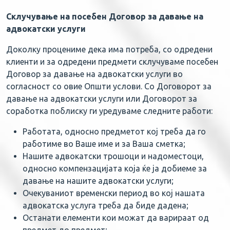
Склучување на посебен Договор за давање на
адвокатски услуги
Доколку процениме дека има потреба, со одредени
клиенти и за одредени предмети склучуваме посебен
Договор за давање на адвокатски услуги во
согласност со овие Општи услови. Со Договорот за
давање на адвокатски услуги или Договорот за
соработка поблиску ги уредуваме следните работи:
Работата, односно предметот кој треба да го
работиме во Ваше име и за Ваша сметка;
Нашите адвокатски трошоци и надоместоци,
односно компензацијата која ќе ја добиеме за
давање на нашите адвокатски услуги;
Очекуваниот временски период во кој нашата
адвокатска услуга треба да биде дадена;
Останати елементи кои можат да варираат од