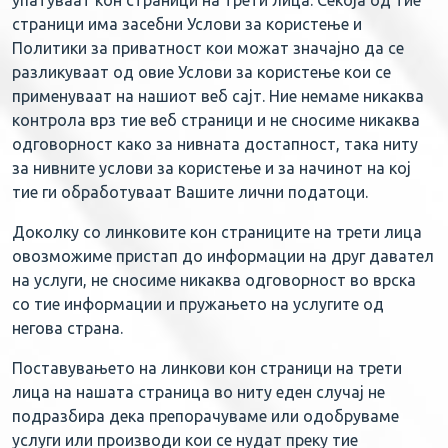
упатуваат кон страници на трети лица. Секоја од тие
страници има засебни Услови за користење и
Политики за приватност кои можат значајно да се
разликуваат од овие Услови за користење кои се
применуваат на нашиот веб сајт. Ние немаме никаква
контрола врз тие веб страници и не сносиме никаква
одговорност како за нивната достапност, така ниту
за нивните услови за користење и за начинот на кој
тие ги обработуваат Вашите лични податоци.
Доколку со линковите кон страниците на трети лица
овозможиме пристап до информации на друг давател
на услуги, не сносиме никаква одговорност во врска
со тие информации и пружањето на услугите од
негова страна.
Поставувањето на линкови кон страници на трети
лица на нашата страница во ниту еден случај не
подразбира дека препорачуваме или одобруваме
услуги или производи кои се нудат преку тие