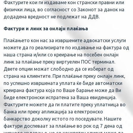
Фактурите кои ги издаваме кон странски правни или
физички лица, во согласност со Законот за данок на
додадена вредност не подлежат на ДДВ.
Фактури и линк за онлајн плаќања
Плаќањето кон нас за извршените адвокатски услуги
можете да го реализирате по издавање на фактура од
наша страна и/или со креирање на посебен онлајн
линк за плаќање преку виртуелен ПОС терминал.
Двете опции можат слободно да се изберат од
страна на клиентите. При плаќање преку онлајн линк,
по успешно извршената уплата ќе биде автоматски
креирана фактура која по Ваше барање може да Ви
биде електронски испратена за Ваша евиденција.
Фактурите можете да ги платите преку уплатница во
банка или преку апликација за електронско
банкарство доколку истото го поседувате. Нашите
фактури доспеваат за плаќање во рок од 7 дена од