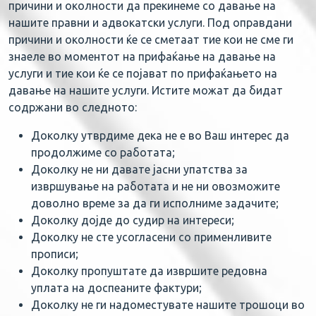
причини и околности да прекинеме со давање на
нашите правни и адвокатски услуги. Под оправдани
причини и околности ќе се сметаат тие кои не сме ги
знаеле во моментот на прифаќање на давање на
услуги и тие кои ќе се појават по прифаќањето на
давање на нашите услуги. Истите можат да бидат
содржани во следното:
Доколку утврдиме дека не е во Ваш интерес да
продолжиме со работата;
Доколку не ни давате јасни упатства за
извршување на работата и не ни овозможите
доволно време за да ги исполниме задачите;
Доколку дојде до судир на интереси;
Доколку не сте усогласени со применливите
прописи;
Доколку пропуштате да извршите редовна
уплата на доспеаните фактури;
Доколку не ги надоместувате нашите трошоци во