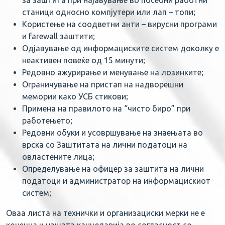
за заштита при најавување во посебни работни
станици односно компјутери или лап – топи;
Користење на соодветни анти – вирусни програми
и farewall заштити;
Одјавување од информациските систем доколку е
неактивен повеќе од 15 минути;
Редовно ажурирање и менување на лозинките;
Ограничување на пристап на надворешни
мемории како УСБ стикови;
Примена на правилото на “чисто биро” при
работењето;
Редовни обуки и усовршување на знаењата во
врска со Заштитата на лични податоци на
овластените лица;
Определување на офицер за заштита на лични
податоци и администратор на информацискиот
систем;
Оваа листа на технички и организациски мерки не е