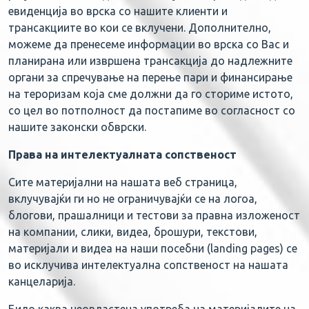
евиденција во врска со нашите клиенти и
трансакциите во кои се вклучени. Дополнително,
можеме да пренесеме информации во врска со Вас и
планирана или извршена трансакција до надлежните
органи за спречување на перење пари и финансирање
на тероризам која сме должни да го сториме истото,
со цел во потполност да постапиме во согласност со
нашите законски обврски.
Права на интелектуалната сопственост
Сите материјални на нашата веб страница,
вклучувајќи ги но не ограничувајќи се на логоа,
блогови, прашалници и тестови за правна изложеност
на компании, слики, видеа, брошури, текстови,
материјали и видеа на наши посебни (landing pages) се
во исклучива интелектуална сопственост на нашата
канцеларија.