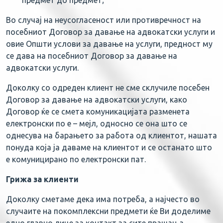
предмет до предмет;
Во случај на неусогласеност или противречност на
посебниот Договор за давање на адвокатски услуги и
овие Општи услови за давање на услуги, предност му
се дава на посебниот Договор за давање на
адвокатски услуги.
Доколку со одреден клиент не сме склучиле посебен
Договор за давање на адвокатски услуги, како
Договор ќе се смета комуникацијата разменета
електронски по е – мејл, односно се она што се
однесува на барањето за работа од клиентот, нашата
понуда која ја даваме на клиентот и се останато што
е комуницирано по електронски пат.
Грижа за клиенти
Доколку сметаме дека има потреба, а најчесто во
случаите на покомплексни предмети ќе Ви доделиме