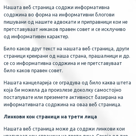
Нашата веб страница содржи информативна
содржина во форма на информативни блогови
пишувани од нашите адвокати и приправници кои не
претставуваат никаков правен совет и се исклучиво
од информативен карактер.
Било каков друг текст на нашата веб страница, други
страници креирани од наша страна, прашалници и др.
се со информативна содржина и не претставуваат
било каков правен совет.
Нашата канцеларија се оградува од било каква штета
која би можела да произлезе доколку самостојно
постапувате или преземете активност базирана на
информативната содржина на оваа веб страница.
Линкови кон страници на трети лица
Нашата веб страница може да содржи линкови кои