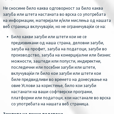
Не сносиме било каква одговорност за било каква
загуба или штета настаната во врска со употребата
на информации, материјали и/или мислења од нашата
веб страница вклучувајќи, но не ограничувајќи се на:
Било какви загуби или штети кои не се
предизвикани од наша страна, деловни загуби,
загуба на профит, загуба на податоци, загуби во
производство, загуба на комерцијални или бизнис
можности, заштеди или попусти, индиректни,
последични или посебни загуби или штети,
вклучувајќи ги било кои загуби или штети кои
биле предвидливи во времето на донесување на
овие Услови за користење, било кои загуби
настанати на ваши софтверски програми,
платформи или податоци, кои настанале во врска
со употребата на нашата веб страница.