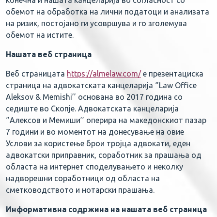
конечна и нашата канцеларија во согласност со
обемот на обработка на лични податоци и анализата
на ризик, постојано ги усовршува и го зголемува
обемот на истите.
Нашата веб страница
Веб страницата
https://almelaw.com/
е презентациска
страница на адвокатската канцеларија ‘’Law Office
Aleksov & Memishi’’ основана во 2017 година со
седиште во Скопје. Адвокатската канцеларија
‘’Алексов и Мемиши’’ оперира на македонскиот пазар
7 години и во моментот на донесување на овие
Услови за користење брои тројца адвокати, еден
адвокатски приправник, соработник за прашања од
областа на интернет споделувањето и неколку
надворешни соработници од областа на
сметководството и нотарски прашања.
Информативна содржина на нашата веб страница