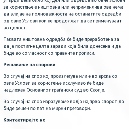
утврди дека било кој дел или одредба во овие Услови
за користење е ништовна или неприменлива ова нема
да влијае на полноважноста на останатите одредби
од овие Услови кои ќе продолжат да се применуваат
во целост.
Таквата ништовна одредба ќе биде преработена за
да ја постигне целта заради која била донесена и да
биде во согласност со правните прописи.
Решавање на спорови
Во случај на спор кој произлегува или е во врска со
овие Услови за користење исклучиво ќе биде
надлежен Основниот граѓански суд во Скопје.
Во случај на спор изразуваме волја најпрво спорот да
биде решен по пат на мирни преговори.
Контактирајте не