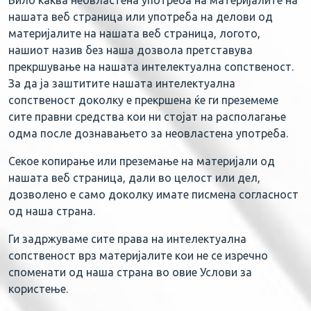
Било каква неовластена употреба на материјалите на
нашата веб страница или употреба на делови од
материјалите на нашата веб страница, логото,
нашиот назив без наша дозвола претставува
прекршување на нашата интелектуална сопственост.
За да ја заштитите нашата интелектуална
сопственост доколку е прекршена ќе ги преземеме
сите правни средства кои ни стојат на располагање
одма после дознавањето за неовластена употреба.
Секое копирање или преземање на материјали од
нашата веб страница, дали во целост или дел,
дозволено е само доколку имате писмена согласност
од наша страна.
Ги задржуваме сите права на интелектуална
сопственост врз материјалите кои не се изречно
споменати од наша страна во овие Услови за
користење.