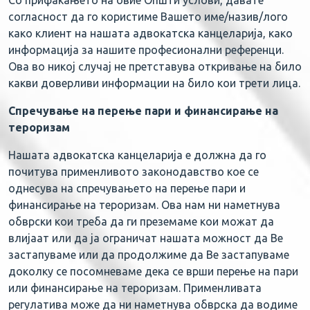
Со прифаќањето на овие Општи услови, давате
согласност да го користиме Вашето име/назив/лого
како клиент на нашата адвокатска канцеларија, како
информација за нашите професионални референци.
Ова во никој случај не претставува откривање на било
какви доверливи информации на било кои трети лица.
Спречување на перење пари и финансирање на
тероризам
Нашата адвокатска канцеларија е должна да го
почитува применливото законодавство кое се
однесува на спречувањето на перење пари и
финансирање на тероризам. Ова нам ни наметнува
обврски кои треба да ги преземаме кои можат да
влијаат или да ја ограничат нашата можност да Ве
застапуваме или да продолжиме да Ве застапуваме
доколку се посомневаме дека се врши перење на пари
или финансирање на тероризам. Применливата
регулатива може да ни наметнува обврска да водиме