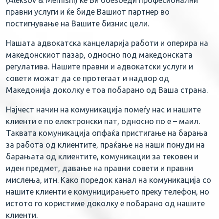
(Aleksov & Memishi) ќе Ви обезбеди професионални
правни услуги и ќе биде Вашиот партнер во
постигнување на Вашите бизнис цели.
Нашата адвокатска канцеларија работи и оперира на
македонскиот пазар, односно под македонската
регулатива. Нашите правни и адвокатски услуги и
совети можат да се протегаат и надвор од
Македонија доколку е тоа побарано од Ваша страна.
Најчест начин на комуникација помеѓу нас и нашите
клиенти е по електронски пат, односно по е – маил.
Таквата комуникација опфаќа пристигање на барања
за работа од клиентите, праќање на наши понуди на
барањата од клиентите, комуникации за тековен и
иден предмет, давање на правни совети и правни
мислења, итн. Како поредок канал на комуникација со
нашите клиенти е комуницирањето преку телефон, но
истото го користиме доколку е побарано од нашите
клиенти.