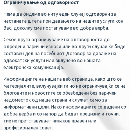
Ограничување од одговорност
Нема да бидеме во ниту еден случај одговорни за
настаната штета при давањето на нашите услуги кон
Вас, доколку сме постапуваме во добра верба.
Секое друго ограничување на одговорноста до
одредени парични износи или во други случаи ќе биде
составен дел на посебниот Договор за давање на
адвокатски услуги или вклучено во нашата
електронска комуникација.
Информациите на нашата веб страница, како што се
материјалите, вклучувајќи ги но не ограничувајќи се на
блоговите и новостите се обезбедени без паричен
надоместок од наша страна и служат само за
информативни цели. Иако информациите се дадени со
добра верба и со напор да бидат прецизни и точни,
тие не претставуваат никаков правен или
професионален совет.